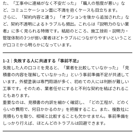
た、「工事中に連絡がなく不安だった」「職人の態度が悪い」な
ど、コミュニケーション面に不満を抱くケースも目立ちます。
さらに、「契約内容と違う」「オプションを後から追加された」な
ど、契約不透明によるトラブルも頻出。これらは『説明力のない業
者』に多く見られる特徴です。結局のところ、施工技術・説明力・
管理体制の3つが弱い業者ほどトラブルにつながりやすいということ
が口コミから明らかになっています。
1-2｜失敗する人に共通する「事前不足」
失敗した人の口コミを見ると、「業者を比較していなかった」「見
積書の内容を理解していなかった」という事前準備不足が共通して
います。外壁塗装は専門用語が多く、初めての人には判断が難しい
工事です。そのため、業者任せにすると不利な契約を結ばされるこ
ともあります。
重要なのは、見積書の内訳を細かく確認し、「どの工程が、どのく
らいの費用で、何日かかるのか」を把握すること。また、複数社に
見積もりを取り、相場と比較することも欠かせません。事前準備を
しっかり行えば、ほとんどのトラブルは回避できます。