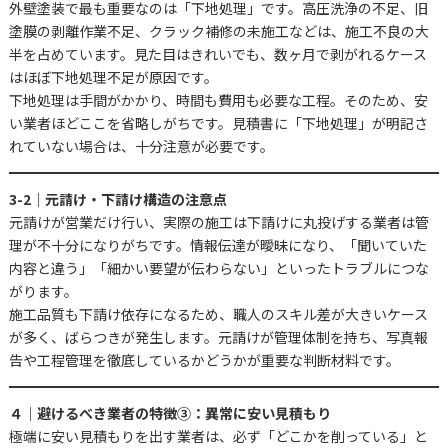
外壁塗装で最も重要なのは「下地処理」です。高圧洗浄の不足、旧
塗膜の剥離作業不足、クラック補修の未施工などは、施工不良の大
半を占めています。見た目はきれいでも、数ヶ月で剥がれるケース
はほぼ下地処理不足が原因です。
下地処理は手間がかかり、時間も費用も必要な工程。そのため、安
い業者ほどここを省略しがちです。見積書に「下地処理」が明記さ
れていない場合は、十分注意が必要です。
3-2｜元請け・下請け構造の注意点
元請けが営業だけ行い、実際の施工は下請けに丸投げする業者は管
理が不十分になりがちです。情報伝達が曖昧になり、「聞いていた
内容と違う」「細かい要望が伝わらない」といったトラブルにつな
がります。
施工品質も下請け依存になるため、職人のスキル差が大きいケース
が多く、ばらつきが発生します。元請けが管理体制を持ち、写真報
告や工程管理を徹底しているかどうかが重要な判断材料です。
４｜避けるべき業者の特徴③：異常に安い見積もり
極端に安い見積もりを出す業者は、必ず「どこかを削っている」と