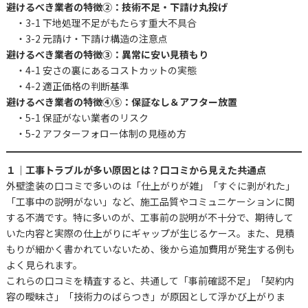
避けるべき業者の特徴②：技術不足・下請け丸投げ
・3-1 下地処理不足がもたらす重大不具合
・3-2 元請け・下請け構造の注意点
避けるべき業者の特徴③：異常に安い見積もり
・4-1 安さの裏にあるコストカットの実態
・4-2 適正価格の判断基準
避けるべき業者の特徴④⑤：保証なし＆アフター放置
・5-1 保証がない業者のリスク
・5-2 アフターフォロー体制の見極め方
１｜工事トラブルが多い原因とは？口コミから見えた共通点
外壁塗装の口コミで多いのは「仕上がりが雑」「すぐに剥がれた」
「工事中の説明がない」など、施工品質やコミュニケーションに関
する不満です。特に多いのが、工事前の説明が不十分で、期待して
いた内容と実際の仕上がりにギャップが生じるケース。また、見積
もりが細かく書かれていないため、後から追加費用が発生する例も
よく見られます。
これらの口コミを精査すると、共通して「事前確認不足」「契約内
容の曖昧さ」「技術力のばらつき」が原因として浮かび上がりま