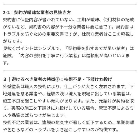
2-2｜契約が曖昧な業者の見抜き方
契約書に保証内容が書かれていない、工期が曖昧、使用材料の記載
がないなど、契約書の内容が不十分な業者は要注意です。契約書は
トラブルを防ぐための重要文書ですが、杜撰な業者はここを軽視し
がちです。
見抜くポイントはシンプルで、「契約書を出すまでが早い業者」は
危険。「内容の説明を丁寧に行う業者」は信頼度が高いといえま
す。
３｜避けるべき業者の特徴②：技術不足・下請け丸投げ
外壁塗装は職人の技術により、仕上がりが大きく左右されます。下
地処理を怠る業者や、経験の浅い職人を現場に出している業者は、
施工不良を起こしやすい傾向があります。また、元請けが契約を取
り、実際の施工を下請けに丸投げしている場合、管理不足によるミ
スや品質のばらつきが生じます。
技術不足の業者は、塗膜の耐久性が著しく低下するため、早期剥離
や色むらなどのトラブルを引き起こしやすいのが特徴です。