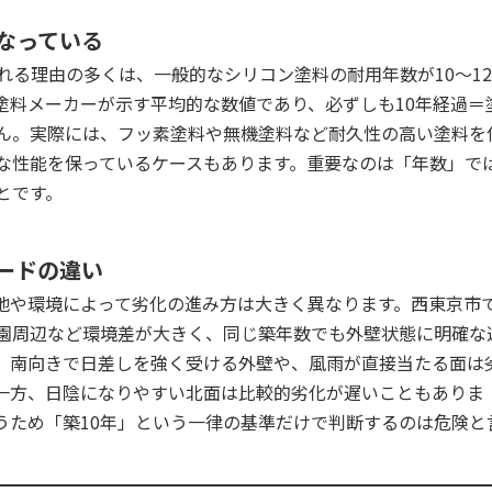
になっている
れる理由の多くは、一般的なシリコン塗料の耐用年数が10〜12
塗料メーカーが示す平均的な数値であり、必ずしも10年経過＝
ん。実際には、フッ素塗料や無機塗料など耐久性の高い塗料を
分な性能を保っているケースもあります。重要なのは「年数」で
とです。
ピードの違い
地や環境によって劣化の進み方は大きく異なります。西東京市
園周辺など環境差が大きく、同じ築年数でも外壁状態に明確な
、南向きで日差しを強く受ける外壁や、風雨が直接当たる面は
一方、日陰になりやすい北面は比較的劣化が遅いこともありま
うため「築10年」という一律の基準だけで判断するのは危険と